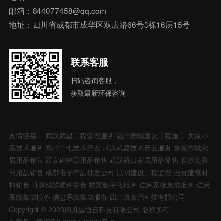
邮箱：844077458@qq.com
地址：四川省成都市成华区双店路66号3栋16层15号
联系客服
扫码咨询客服，
获取最新环保咨询
友情链接：
武汉武昌工程管理服务
温州鹿城建设工程施工
太原小
店技术服务
郑州二七技术开发
武汉武昌技术开发服务
东莞东城家
居用品销售
西安碑林日用品销售
武汉硚口家居用品零售
长沙芙蓉
日用品销售
成都电子产品批发公司
昆明建设工程监理
自贡建筑材
料销售
计算机软硬件零售
档案数字化服务
信息系统集成服务
信息
系统集成服务
信息系统集成服务
四川凯莱启科技有限公司
Copyright © 2023四川昌恒云科技有限公司 版权所有